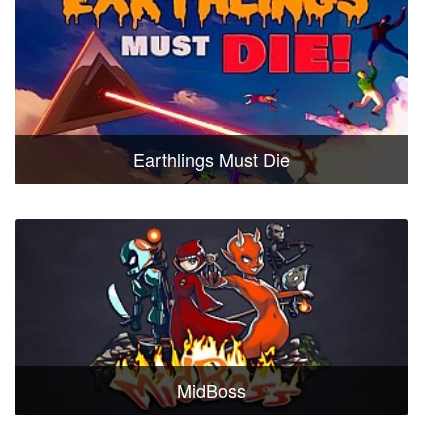
Earthlings Must Die
MidBoss