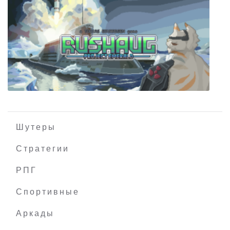
Port Royale 2
Шутеры
Стратегии
РПГ
Rushaug: Project Emerald
Спортивные
Аркады