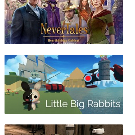
DEEEER Simulator: Your Average Everyday
Deer Game
Несказки 9: Шкаф семейства Хартбридж