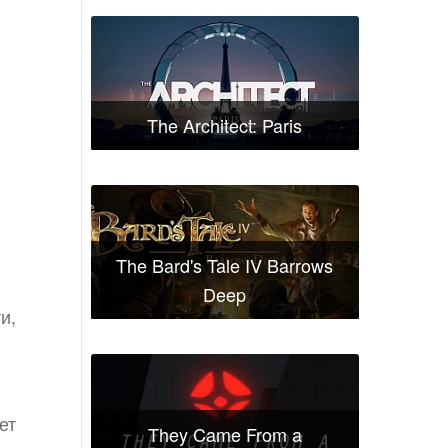
The Architect: Paris
The Bard's Tale IV Barrows
Deep
и,
ет
They Came From a