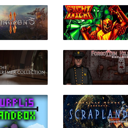
Dungeons 2
FIGHT KNIGHT
emer Collection VR
Forgotten Hill Disillusion