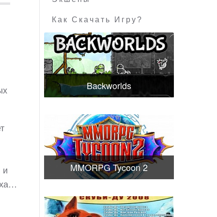
Как Скачать Игру?
Backworlds
ых
т
MMORPG Tycoon 2
 и
уха…