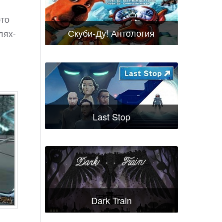
это
Скуби-Ду! Антология
лях-
Last Stop
Dark Train