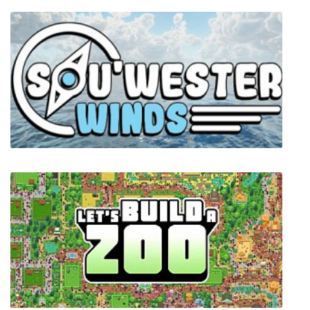
No-brainer Heroes
Sou'wester Winds