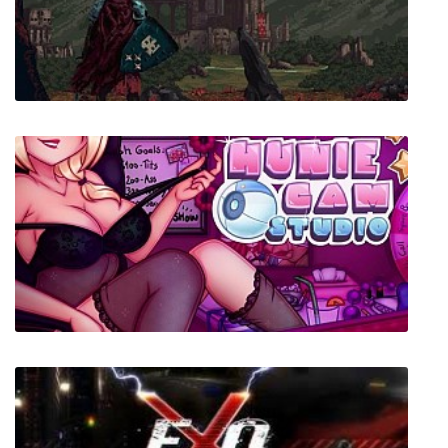
Enslaved Odyssey to the West
Everpath A pixel art roguelite