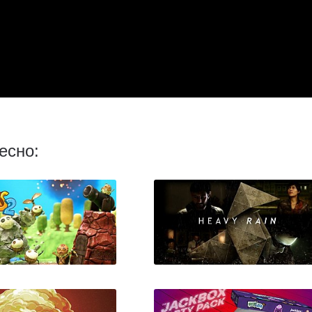
есно: