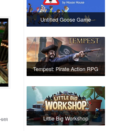
Untitled Goose Game
Tempest: Pirate Action RPG
Little Big Workshop
ения