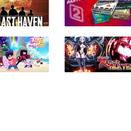
lJunk Monsters 2
Heavy Rain
e Last Haven
The Jackbox Party Pack 2
Universe: Save the
Xenon Valkyrie
Light