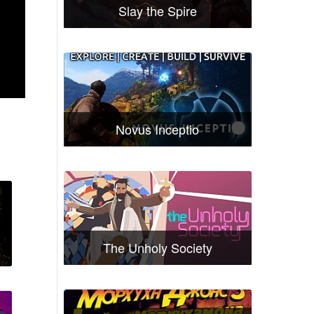
Slay the Spire
Novus Inceptio
The Unholy Society