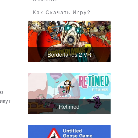
Как Скачать Игру?
Borderlands 2 VR
го
икут
Retimed