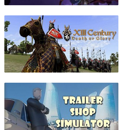
Dungeon League
XIII Century: Death or Glory