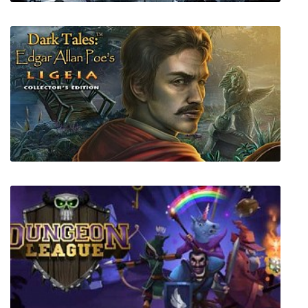
BlackSite Area 51
Темные истории 16: Эдгар Аллан По.
Лигейя