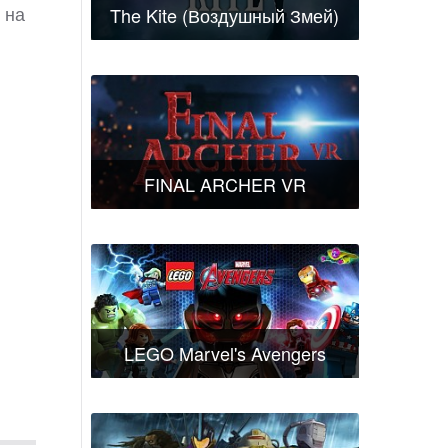
 на
The Kite (Воздушный Змей)
FINAL ARCHER VR
LEGO Marvel's Avengers