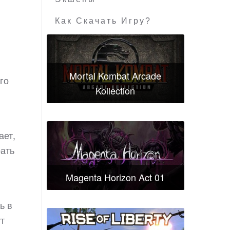
Как Скачать Игру?
Mortal Kombat Arcade
го
Kollection
ает,
рать
Magenta Horizon Act 01
ь в
ут