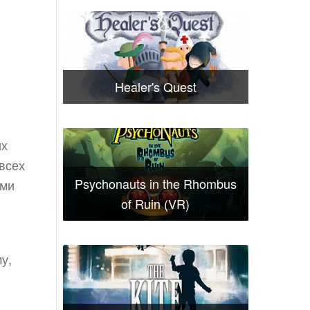
Healer's Quest
их
всех
Psychonauts in the Rhombus
ами
of Ruin (VR)
у,