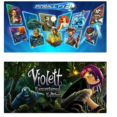
Later Alligator
Pinball FX3 + все DLC