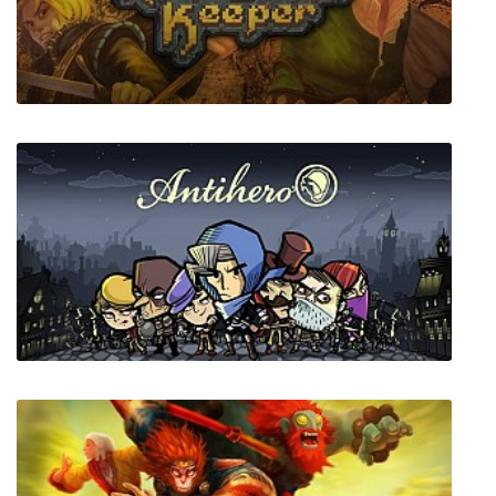
Ultreia
Runestone Keeper