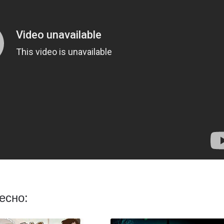
есно: