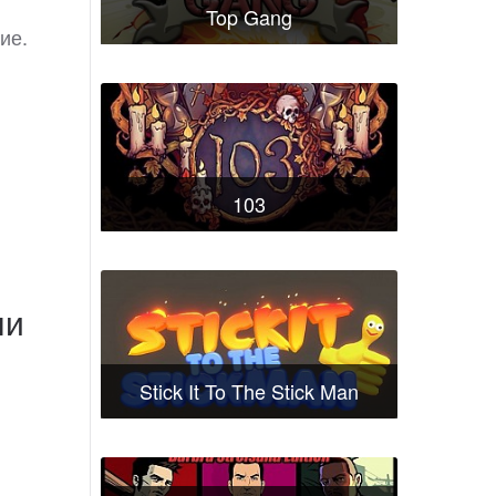
Top Gang
ие.
103
ли
Stick It To The Stick Man