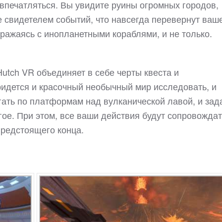
е впечатляться. Вы увидите руины огромных городов,
 свидетелем событий, что навсегда перевернут ваш
сражаясь с инопланетными кораблями, и не только.
 Hutch VR объединяет в себе черты квеста и
ридется и красочный необычный мир исследовать, и
гать по платформам над вулканической лавой, и зад
гое. При этом, все ваши действия будут сопровожда
редстоящего конца.