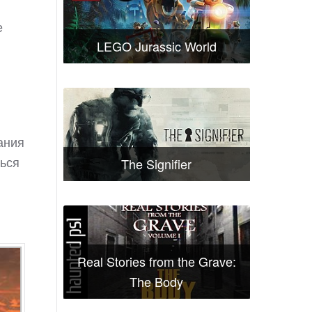
е
LEGO Jurassic World
ания
ться
The Signifier
Real Stories from the Grave:
The Body