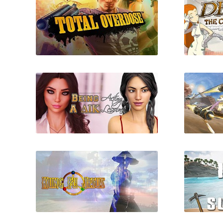
Total Overdose
Depon
Being a DIK - Season 1-2
Star Wa