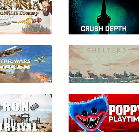
ia: The Complete
Crush Depth: U-Boat
Journey
Simulator
rs Episode I: Racer
Shelter 3