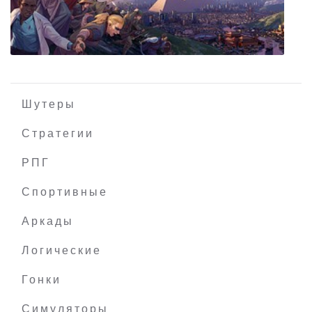
Where the Water Tastes Like Wine
Шутеры
Стратегии
РПГ
Humankind
Спортивные
Аркады
Логические
Гонки
Симуляторы