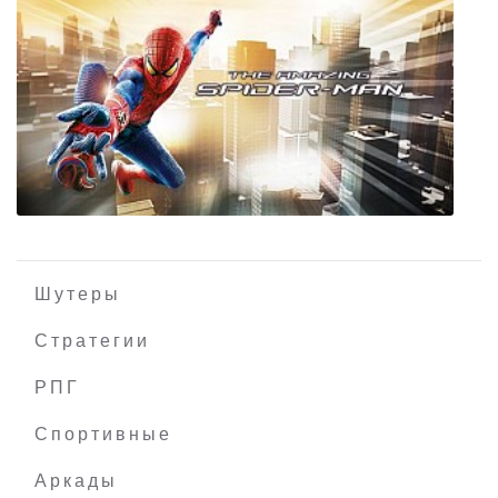
Turbo Dismount
Шутеры
Стратегии
РПГ
The Amazing Spider-Man
Спортивные
Аркады