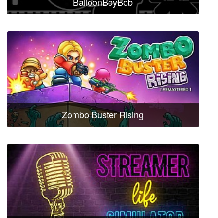
BalloonBoyBob
Zombo Buster Rising