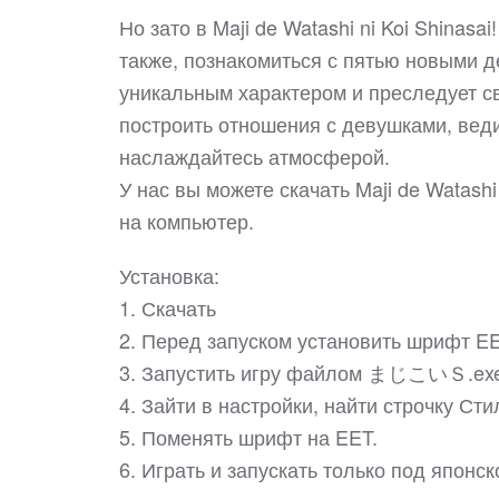
Но зато в Maji de Watashi ni Koi Shinas
также, познакомиться с пятью новыми д
уникальным характером и преследует с
построить отношения с девушками, вед
наслаждайтесь атмосферой.
У нас вы можете скачать Maji de Watash
на компьютер.
Установка:
1. Скачать
2. Перед запуском установить шрифт EET
3. Запустить игру файлом まじこいＳ.exe
4. Зайти в настройки, найти строчку Ст
5. Поменять шрифт на EET.
6. Играть и запускать только под японс