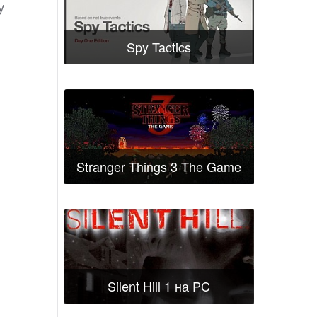
у
Spy Tactics
Stranger Things 3 The Game
Silent Hill 1 на PC