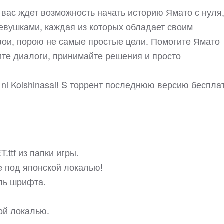
ai! вас ждет возможность начать историю Ямато с нуля,
евушками, каждая из которых обладает своим
вои, порою не самые простые цели. Помогите Ямато
ите диалоги, принимайте решения и просто
i ni Koishinasai! S торрент последнюю версию беспла
.ttf из папки игры.
 под японской локалью!
иль шрифта.
кой локалью.