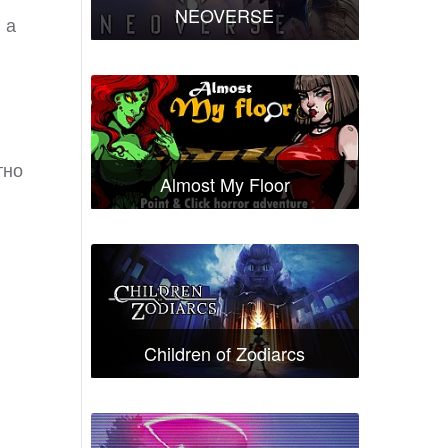
NEOVERSE
 а
тно
Almost My Floor
Children of Zodiarcs