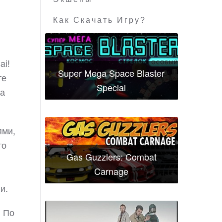
Как Скачать Игру?
ai!
Super Mega Space Blaster
те
Special
за
ями,
то
Gas Guzzlers: Combat
Carnage
и.
. По