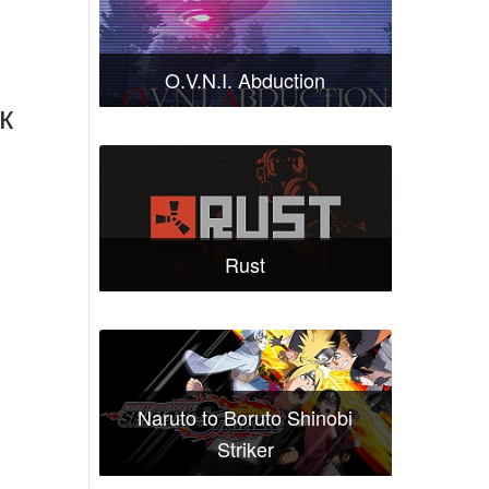
O.V.N.I. Abduction
к
Rust
Naruto to Boruto Shinobi
Striker