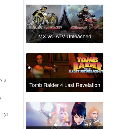
MX vs. ATV Unleashed
е и
Tomb Raider 4 Last Revelation
ь
 тут