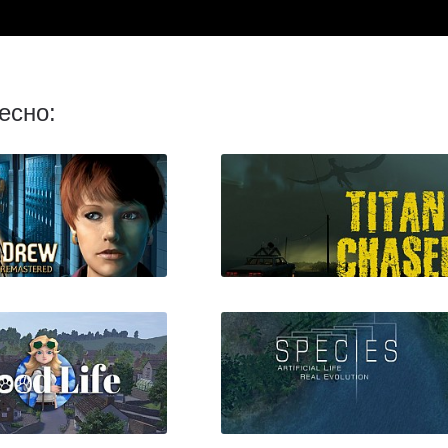
есно:
и Дрю: Секреты
Titan Chaser
гут Убивать.