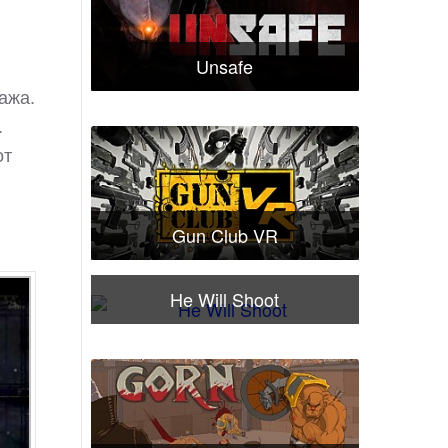
Unsafe
ажа.
.
от
Gun Club VR
He Will Shoot