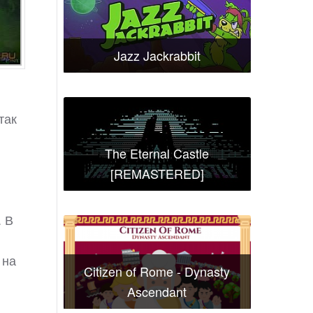
Jazz Jackrabbit
так
The Eternal Castle
[REMASTERED]
. В
 на
Citizen of Rome - Dynasty
Ascendant