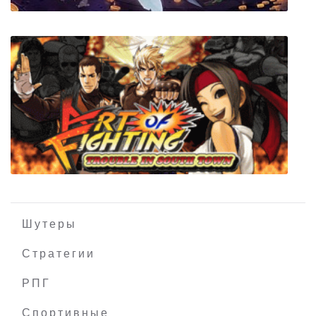
Munchkin Quacked Quest
Шутеры
Стратегии
РПГ
AOF Trouble in Southtown
Спортивные