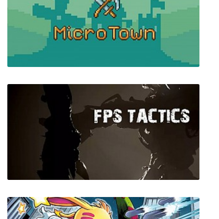
Project Nightmares Case 36: Henrietta
Kedward
MicroTown