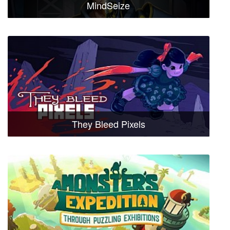
MindSeize
They Bleed Pixels