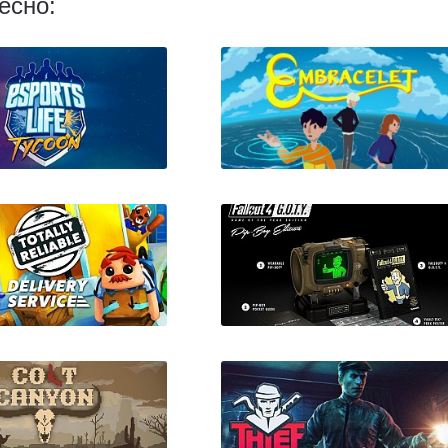
есно:
rts Life Tycoon
Embracelet