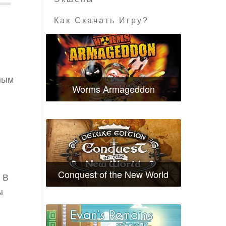
Как Скачать Игру?
зным
Worms Armageddon
Conquest of the New World
 В
ы