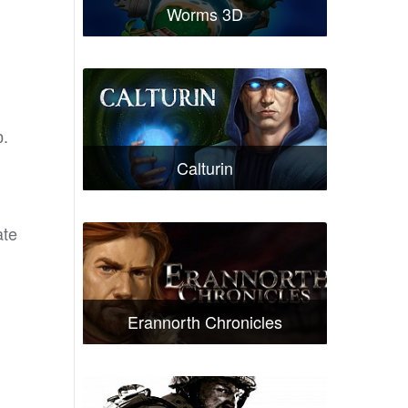
Worms 3D
.
Calturin
ate
Erannorth Chronicles