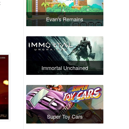
х
Evan's Remains
Immortal Unchained
Super Toy Cars