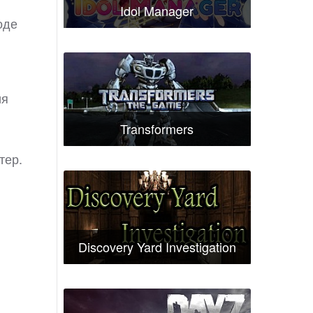
Idol Manager
оде
ия
Transformers
тер.
Discovery Yard Investigation