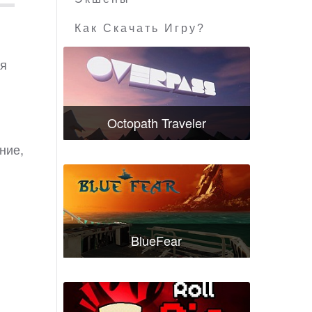
Как Скачать Игру?
ия
Octopath Traveler
ние,
BlueFear