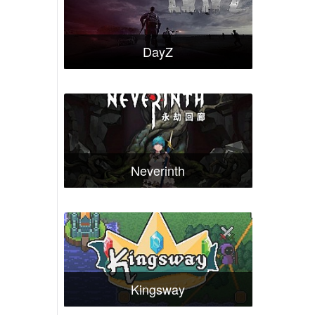
DayZ
Neverinth
Kingsway