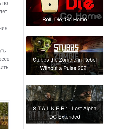
ь по
дет
Roll, Die, Go Home
ния
ать
ессе
Stubbs the Zombie in Rebel
сить
Without a Pulse 2021
S.T.A.L.K.E.R.: - Lost Alpha
DC Extended