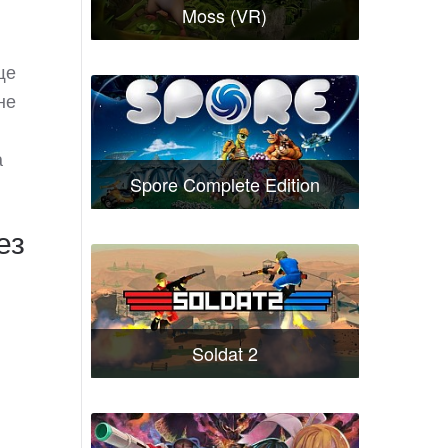
Moss (VR)
ще
не
а
Spore Complete Edition
ез
Soldat 2