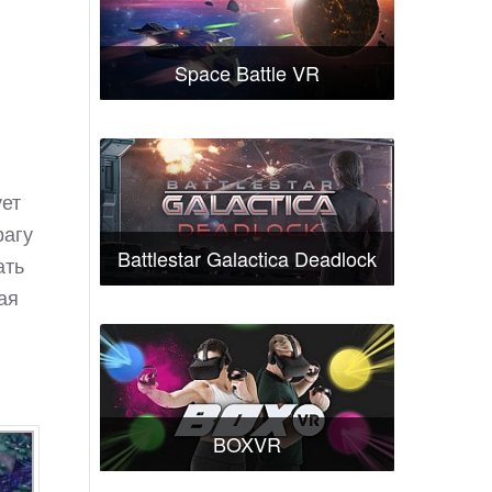
Space Battle VR
ует
рагу
Battlestar Galactica Deadlock
ать
ая
BOXVR