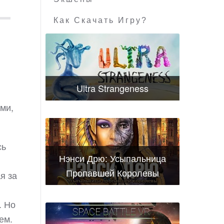
Как Скачать Игру?
Ultra Strangeness
ми,
сь
Нэнси Дрю: Усыпальница
Пропавшей Королевы
я за
. Но
ем.