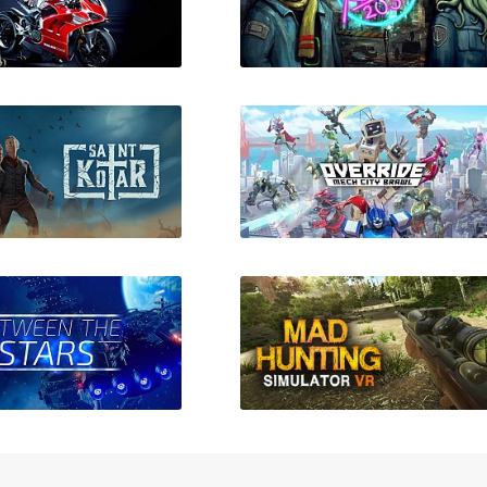
RiMS Racing
Beast Agenda 2030
Saint Kotar
Override Mech City Brawl