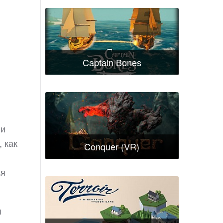
Captain Bones
 и
 как
Conquer (VR)
ся
я