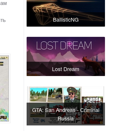
вам
BallisticNG
ять
Lost Dream
GTA: San Andreas - Criminal
Russia