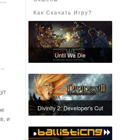
Как Скачать Игру?
Until We Die
е…
дут
Divinity 2: Developer's Cut
ре
в, и