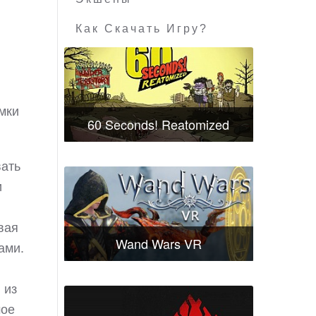
Как Скачать Игру?
мки
60 Seconds! Reatomized
вать
и
вая
Wand Wars VR
ами.
 из
мое