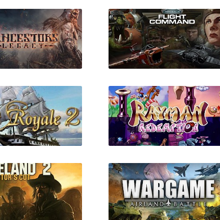
estors Legacy
Aeronautica Imperialis:
Flight Command