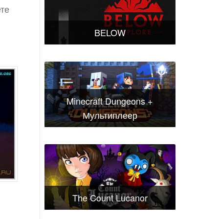
ете
BELOW
Minecraft Dungeons +
Мультиплеер
The Count Lucanor