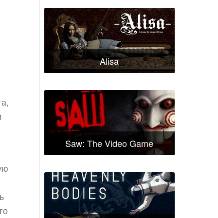
Alisa
а,
м
Saw: The Video Game
ую
ь
го