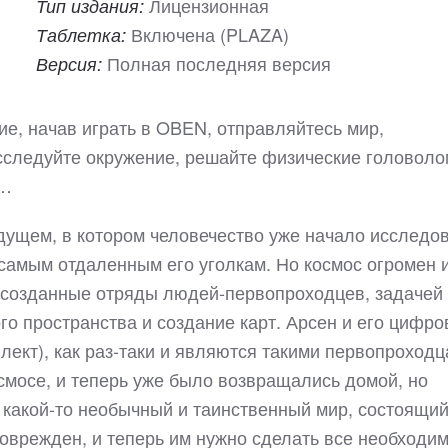
Лицензионная
Тип издания:
Включена (PLAZA)
Таблетка:
Полная последняя версия
Версия:
е, начав играть в OBEN, отправляйтесь мир,
сследуйте окружение, решайте физические головоло
м…
дущем, в котором человечество уже начало исследо
самым отдаленным его уголкам. Но космос огромен 
и созданные отряды людей-первопроходцев, задачей
о пространства и создание карт. Арсен и его цифро
ект), как раз-таки и являются такими первопроходц
смосе, и теперь уже было возвращались домой, но
в какой-то необычный и таинственный мир, состоящий
поврежден, и теперь им нужно сделать все необходи