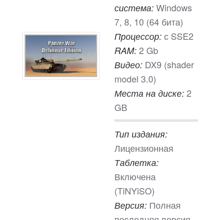
Windows
система:
7, 8, 10 (64 бита)
с SSE2
Процессор:
2 Gb
RAM:
DX9 (shader
Видео:
model 3.0)
2
Места на диске:
GB
Тип издания:
Лицензионная
Таблетка:
Включена
(TiNYiSO)
Полная
Версия:
последняя версия