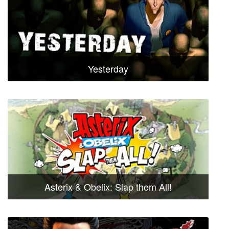
Yesterday
Asterix & Obelix: Slap them All!