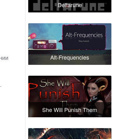
Deltarune
Alt-Frequencies
нии
.
She Will Punish Them