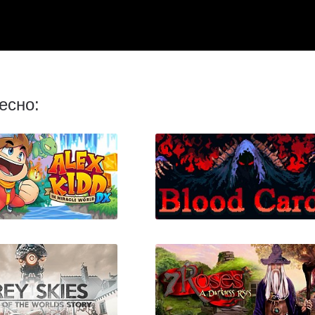
есно: