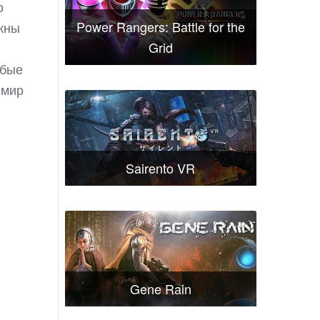
о
Power Rangers: Battle for the
лжны
Grid
абые
 мир
Sairento VR
Gene Rain