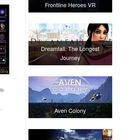
Frontline Heroes VR
Dreamfall: The Longest
Journey
шь
.
Aven Colony