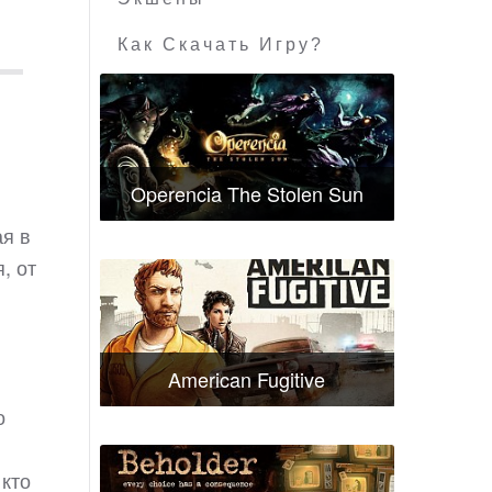
Как Скачать Игру?
Operencia The Stolen Sun
ая в
, от
American Fugitive
о
 кто