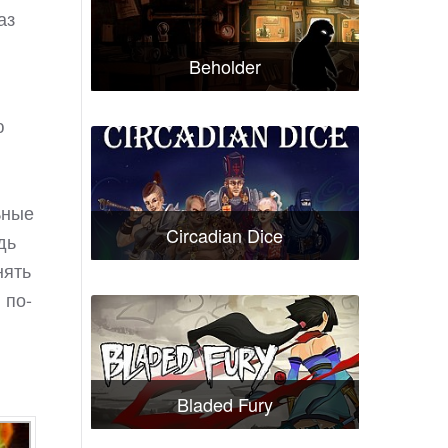
аз
Beholder
ю
ьные
Circadian Dice
дь
нять
 по-
Bladed Fury