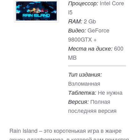
Intel Core
Процессор:
i5
2 Gb
RAM:
GeForce
Видео:
9800GTX +
600
Места на диске:
MB
Тип издания:
Взломанная
Не нужна
Таблетка:
Полная
Версия:
последняя версия
Rain Island – это коротенькая игра в жанре
экшен-платформера, в которой вам придется