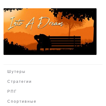
Pummel Party
Шутеры
Стратегии
РПГ
Into A Dream
Спортивные