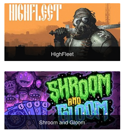
HighFleet
Shroom and Gloom