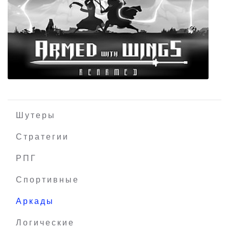
All Guns On Deck
Шутеры
Стратегии
РПГ
Armed with Wings: Rearmed
Спортивные
Аркады
Логические