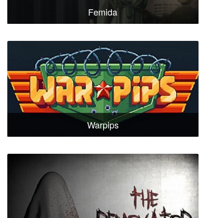
Femida
Warpips