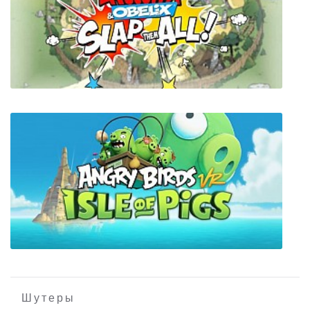
Dishonored GOTY
Asterix & Obelix: Slap them All!
Шутеры