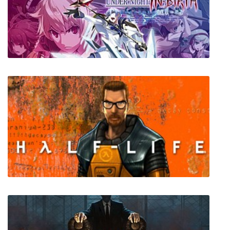
Yakuza Kiwami
UNDER NIGHT IN-BIRTH Exe:Late[cl-r]