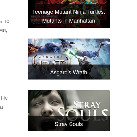
Teenage Mutant Ninja Turtles:
Mutants in Manhattan
ь по
ми,
Asgard's Wrath
 Ну
на
Stray Souls