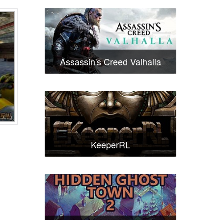
Assassin's Creed Valhalla
KeeperRL