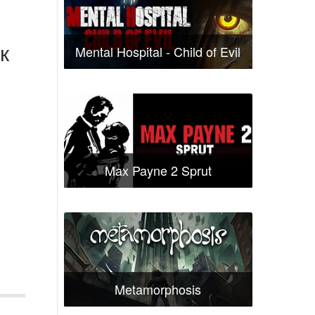
к
Mental Hospital - Child of Evil
Max Payne 2 Sprut
Metamorphosis