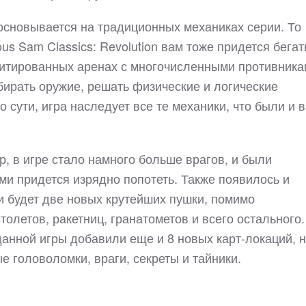
ь основывается на традиционных механиках серии. То
ious Sam Classics: Revolution вам тоже придется бегат
итированных аренах с многочисленными противника
бирать оружие, решать физические и логические
о сути, игра наследует все те механики, что были и в
р, в игре стало намного больше врагов, и были
ми придется изрядно попотеть. Также появилось и
 будет две новых крутейших пушки, помимо
олетов, ракетниц, гранатометов и всего остального.
данной игры добавили еще и 8 новых карт-локаций, 
е головоломки, враги, секреты и тайники.