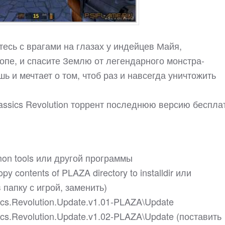
тесь с врагами на глазах у индейцев Майя,
опе, и спасите Землю от легендарного монстра-
ь и мечтает о том, чтоб раз и навсегда уничтожить
lassics Revolution торрент последнюю версию беспла
on tools или другой программы
y contents of PLAZA directory to installdir или
папку с игрой, заменить)
ics.Revolution.Update.v1.01-PLAZA\Update
ics.Revolution.Update.v1.02-PLAZA\Update (поставить