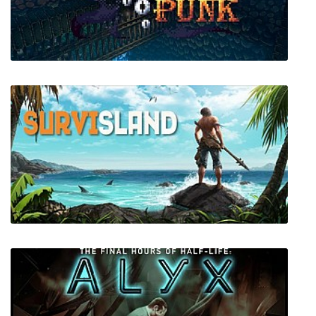
Xenon Racer
CrystallPunk