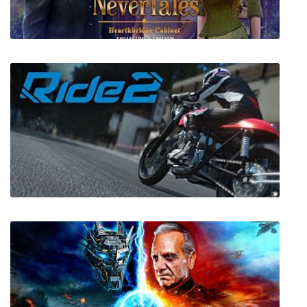
COTTON REBOOT!
Несказки 9: Шкаф семейства Хартбридж