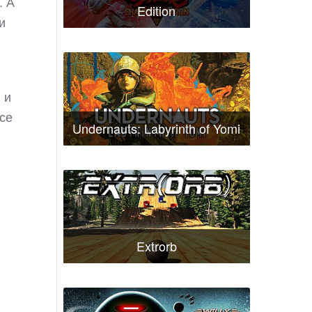
. А
Edition
и
 и
все
Undernauts: Labyrinth of Yomi
Extrorb