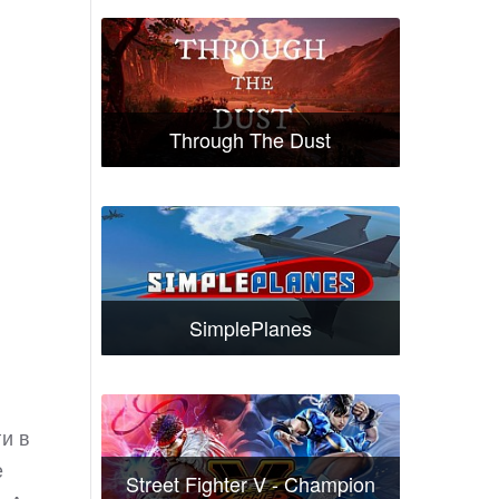
Through The Dust
SimplePlanes
и в
е
Street Fighter V - Champion