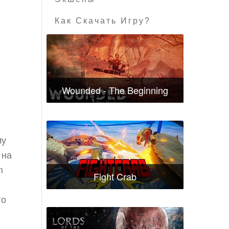
Как Скачать Игру?
Wounded - The Beginning
му
 на
n
Fight Crab
го