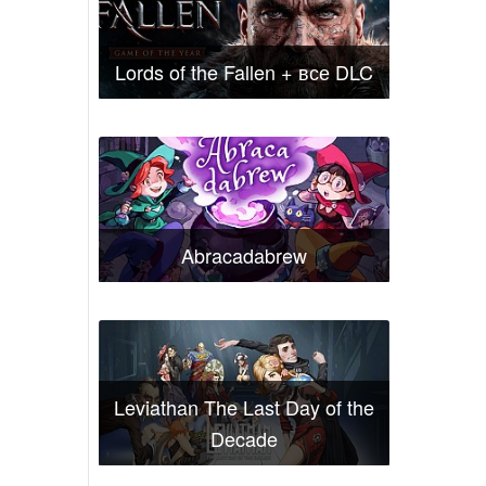
Lords of the Fallen + все DLC
Abracadabrew
Leviathan The Last Day of the
Decade