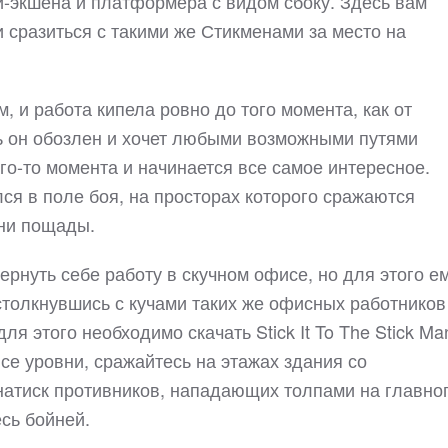
нди-экшена и платформера с видом сбоку. Здесь вам
и сразиться с такими же Стикменами за место на
 и работа кипела ровно до того момента, как от
ь он обозлен и хочет любыми возможными путями
ого-то момента и начинается все самое интересное.
ся в поле боя, на просторах которого сражаются
 ни пощады.
ернуть себе работу в скучном офисе, но для этого е
столкнувшись с кучами таких же офисных работников
ля этого необходимо скачать Stick It To The Stick Ma
все уровни, сражайтесь на этажах здания со
атиск противников, нападающих толпами на главно
сь бойней.