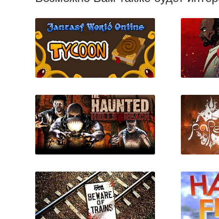
Fantasy World Online
Manding
Tycoon