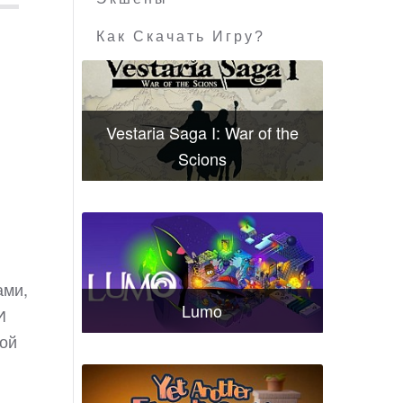
Как Скачать Игру?
Vestaria Saga I: War of the
Scions
ами,
Lumo
И
ной