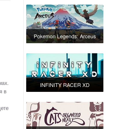
Pokemon Legends: Arceus
мах.
INFINITY RACER XD
я в
дете