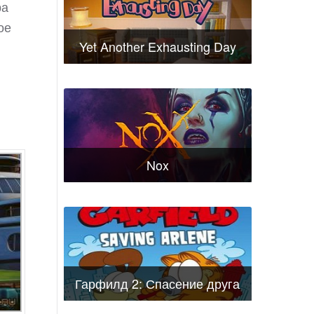
ра
ое
Yet Another Exhausting Day
Nox
Гарфилд 2: Спасение друга