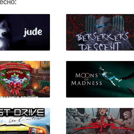
есно:
Jude
Berserker's Descent