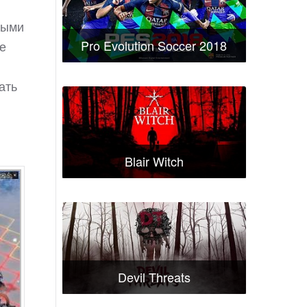
ными
Pro Evolution Soccer 2018
ре
ать
Blair Witch
Devil Threats