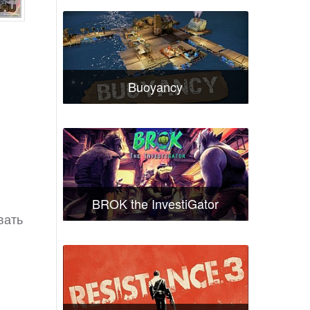
Buoyancy
BROK the InvestiGator
вать