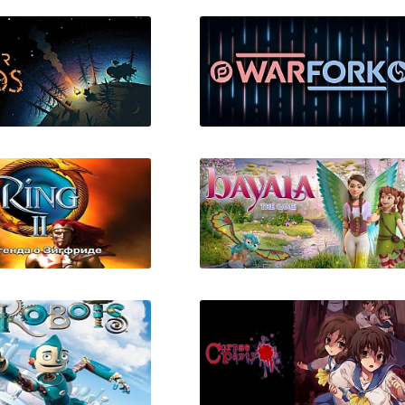
Outer Wilds
Warfork
Twilight of the Gods
Bayala The Game