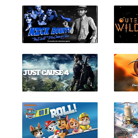
Nick Bounty and the Dame
with the Blue Chewed Shoe
Just Cause 4 + все
Ring 2 