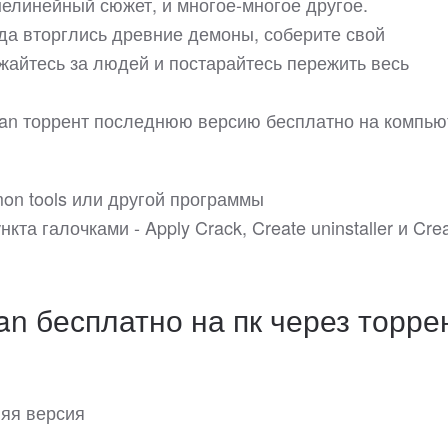
елинейный сюжет, и многое-многое другое.
да вторглись древние демоны, соберите свой
жайтесь за людей и постарайтесь пережить весь
shan торрент последнюю версию бесплатно на компью
on tools или другой программы
нкта галочками - Apply Crack, Create uninstaller и Cre
an бесплатно на пк через торре
няя версия