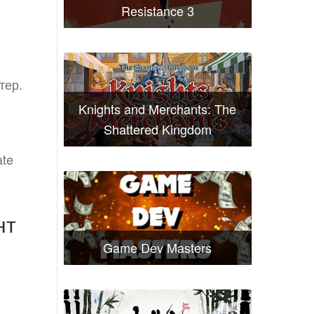
Resistance 3
тер.
Knights and Merchants: The
Shattered Kingdom
ate
нт
Game Dev Masters