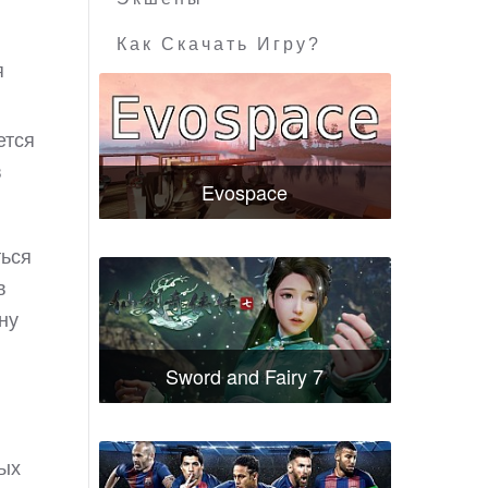
Как Скачать Игру?
я
ется
в
Evospace
ться
в
ну
Sword and Fairy 7
вых