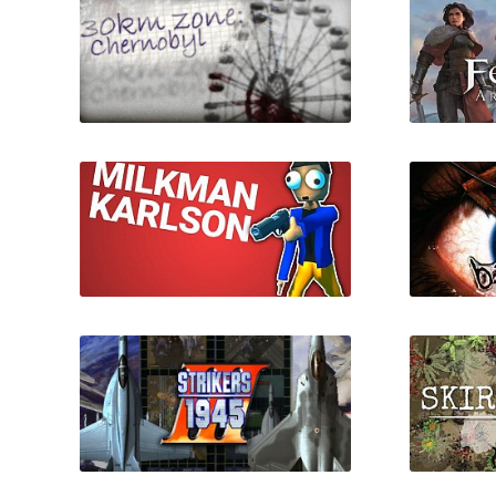
30km survival zone:
Fell S
Chernobyl
Milkman Karlson
Ba