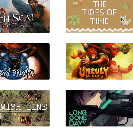
eal Arbiter's Mark
The Tides of Time
d Mojo Redux
Unruly Heroes