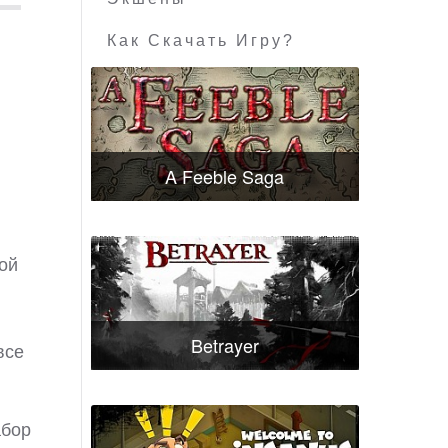
Как Скачать Игру?
A Feeble Saga
ой
Betrayer
все
абор