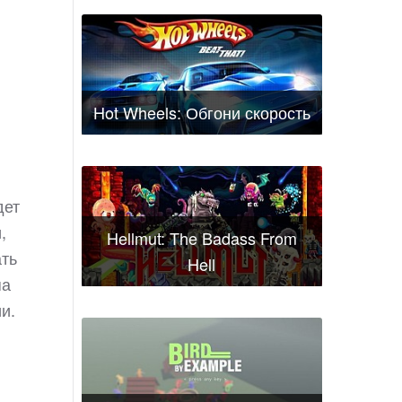
Hot Wheels: Обгони скорость
дет
,
Hellmut: The Badass From
ать
Hell
па
и.