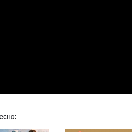
есно: