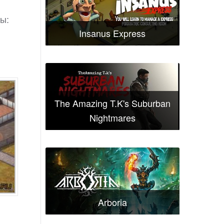
ы:
Insanus Express
The Amazing T.K's Suburban
Nightmares
Arboria