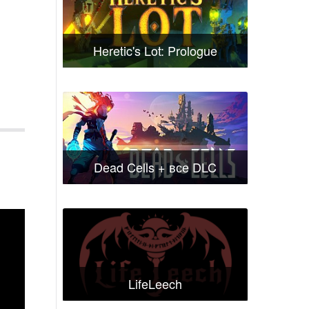
Heretic's Lot: Prologue
Dead Cells + все DLC
LifeLeech