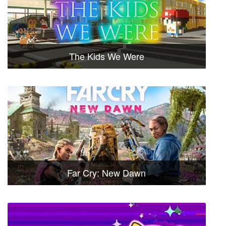
The Kids We Were
Far Cry: New Dawn