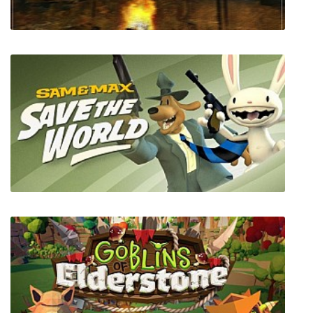
S.T.A.L.K.E.R. – Возвращение шрама (часть
1-я)