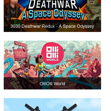
3030 Deathwar Redux - A Space Odyssey
OlliOlli World