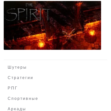
Romancing SaGa 3
Шутеры
Стратегии
РПГ
The Spirit
Спортивные
Аркады