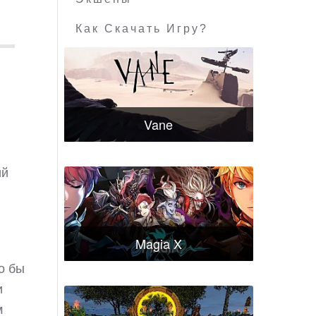
Как Скачать Игру?
Vane
ий
Magia X
о бы
и
м