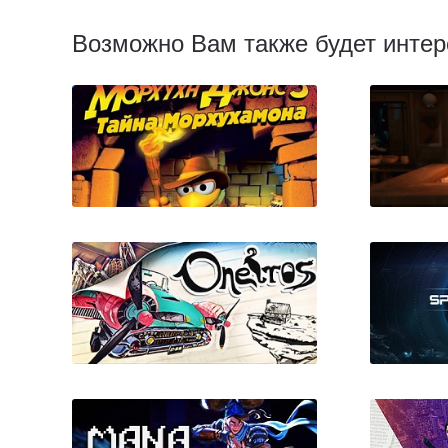
Возможно Вам также будет интер
Moorhuhn Shatzjager 3
(Морхухн Джонс 3: Тайна
Морхухамона)