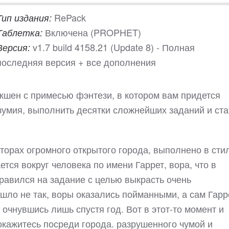
RePack
Тип издания:
Включена (PROPHET)
Таблетка:
v1.7 build 4158.21 (Update 8) - Полная
Версия:
последняя версия + все дополнения
лс-экшен с примесью фэнтези, в котором вам придется
зумия, выполнить десятки сложнейших заданий и ста
торах огромного открытого города, выполнено в сти
тся вокруг человека по имени Гаррет, вора, что в
равился на задание с целью выкрасть очень
шло не так, воры оказались пойманными, а сам Гарр
и очнувшись лишь спустя год. Вот в этот-то момент и
окажитесь посреди города. разрушенного чумой и