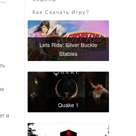
Как Скачать Игру?
Lets Ride: Silver Buckle
Stables
ть
ле
Quake 1
ет и