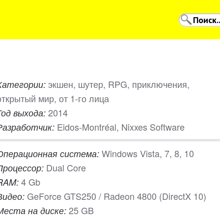
экшен, шутер, RPG, приключения,
Категории:
открытый мир, от 1-го лица
2014
Год выхода:
Eidos-Montréal, Nixxes Software
Разработчик:
Windows Vista, 7, 8, 10
Операционная система:
Dual Core
Процессор:
4 Gb
RAM:
GeForce GTS250 / Radeon 4800 (DirectX 10)
Видео:
25 GB
Места на диске: