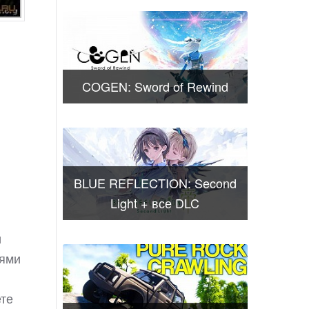
COGEN: Sword of Rewind
BLUE REFLECTION: Second
Light + все DLC
и
иями
ете