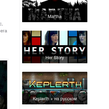
Martha
с,
лега
Her Story
Keplerth + на русском