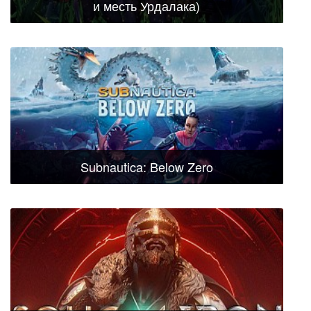
и месть Урдалака)
Subnautica: Below Zero