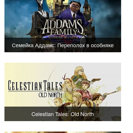
Семейка Аддамс: Переполох в особняке
Celestian Tales: Old North