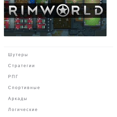
Sayaka Relaunched
Шутеры
Стратегии
РПГ
RimWorld
Спортивные
Аркады
Логические