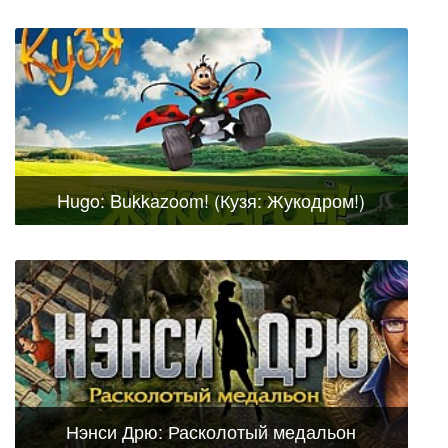
Hugo: Bukkazoom! (Кузя: Жукодром!)
Нэнси Дрю: Расколотый медальон