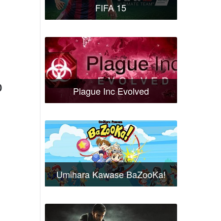
FIFA 15
о
Plague Inc Evolved
Umihara Kawase BaZooKa!