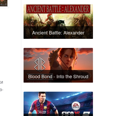
Ancient Battle: Alexander
Blood Bond - Into the Shroud
ки
з-