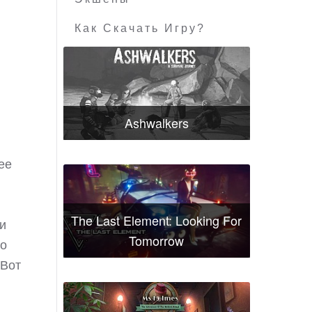
Как Скачать Игру?
Ashwalkers
ее
The Last Element: Looking For
 и
Tomorrow
Но
 Вот