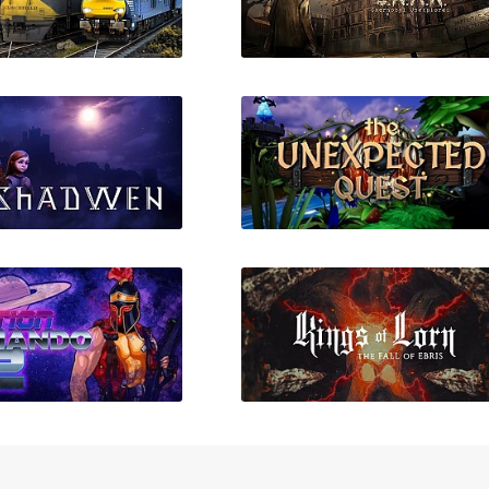
n Simulator 2020
S.W.A.N.: Chernobyl
Unexplored
Shadwen
The Unexpected Quest