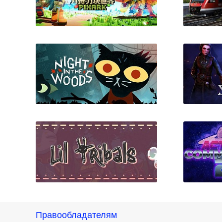
PixARK
Trai
Night in the Woods
Правообладателям