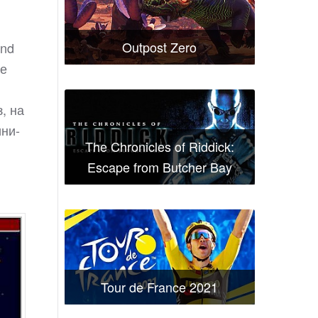
Outpost Zero
and
ые
, на
ини-
The Chronicles of Riddick:
Escape from Butcher Bay
Tour de France 2021