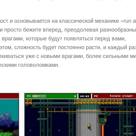
ост и основывается на классической механике «run 
ь и просто бежите вперед, преодолевая разнообразн
 врагами, которые будут появляться перед вами,
 этом, сложность будет постоянно расти, и каждый раз
лкиваться уже с новыми врагами, более сильными м
ескими головоломками.