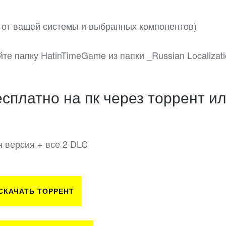
ит от вашей системы и выбранных компонентов)
йте папку HatinTimeGame из папки _Russian Localizati
есплатно на пк через торрент и
я версия + все 2 DLC
СКАЧАТЬ ТОРРЕНТ